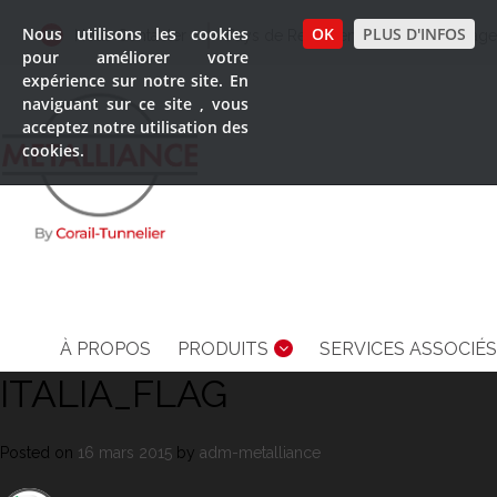
Nous utilisons les cookies
OK
PLUS D'INFOS
Nous Contacter
Pays de Représentation
Langage
pour améliorer votre
expérience sur notre site. En
naviguant sur ce site , vous
acceptez notre utilisation des
cookies.
À PROPOS
PRODUITS
SERVICES ASSOCIÉS
ITALIA_FLAG
Posted on
16 mars 2015
by
adm-metalliance