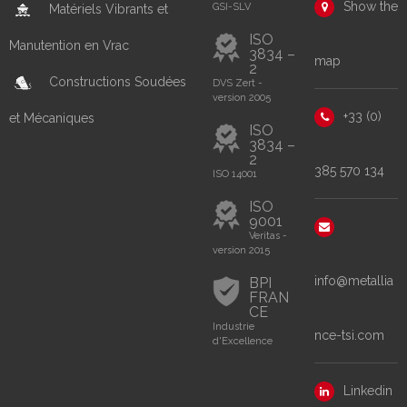
Show the
GSI-SLV
Matériels Vibrants et
ISO
Manutention en Vrac
3834 –
map
2
Constructions Soudées
DVS Zert -
version 2005
+33 (0)
et Mécaniques
ISO
3834 –
2
385 570 134
ISO 14001
ISO
9001
Veritas -
version 2015
info@metallia
BPI
FRAN
CE
Industrie
nce-tsi.com
d'Excellence
Linkedin