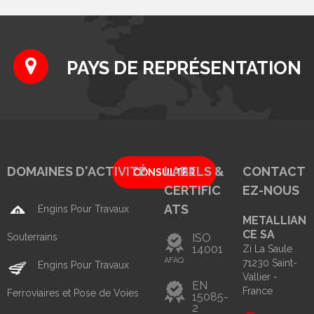
PAYS DE REPRÉSENTATION
DOMAINES D'ACTIVITÉ
LABELS &
CONTACT
CONSULTER
CERTIFIC
EZ-NOUS
ATS
Engins Pour Travaux
METALLIAN
CE SA
Souterrains
ISO
14001
Zi La Saule
AFAQ
71230 Saint-
Engins Pour Travaux
Vallier -
EN
France
Ferroviaires et Pose de Voies
15085-
2