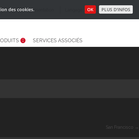
tion des cookies.
OK
PLUS D'INFOS
Pays de Représentation
Langage
ODUITS
SERVICES ASSOCIÉS
San Francisco
→