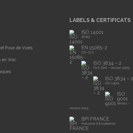
LABELS & CERTIFICATS
ISO 14001
AFAQ
EN 15085-2
 et Pose de Voies
GSI-SLV
n en Vrac
ISO 3834 – 2
DVS Zert - version 2005
niques
ISO 3834 – 
ISO 14001
ISO
9001
Veritas -
version 2015
BPI FRANCE
Industrie d'Excellence